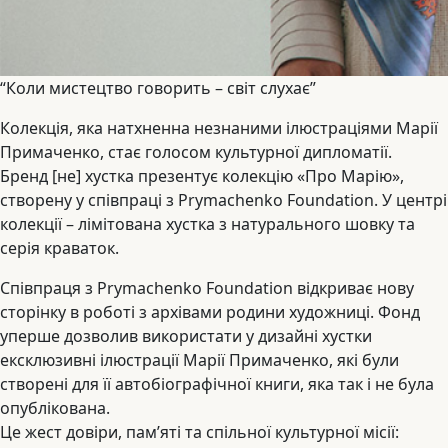
“Коли мистецтво говорить – світ слухає”
Колекція, яка натхненна незнаними ілюстраціями Марії
Примаченко, стає голосом культурної дипломатії.
Бренд [не] хустка презентує колекцію «Про Марію»,
створену у співпраці з Prymachenko Foundation. У центрі
колекції – лімітована хустка з натурального шовку та
серія краваток.
Співпраця з Prymachenko Foundation відкриває нову
сторінку в роботі з архівами родини художниці. Фонд
уперше дозволив використати у дизайні хустки
ексклюзивні ілюстрації Марії Примаченко, які були
створені для її автобіографічної книги, яка так і не була
опублікована.
Це жест довіри, пам’яті та спільної культурної місії: