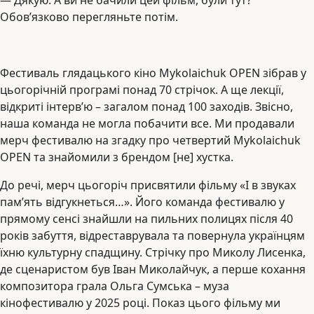
— Дякую. А ви не бачили цей фільм, були тут?
Обов’язково перегляньте потім.
Фестиваль глядацького кіно Mykolaichuk OPEN зібрав у
цьогорічній програмі понад 70 стрічок. А ще лекції,
відкриті інтерв’ю – загалом понад 100 заходів. Звісно,
наша команда не могла побачити все. Ми продавали
мерч фестивалю на згадку про четвертий Mykolaichuk
OPEN та знайомили з брендом [не] хустка.
До речі, мерч цьогоріч присвятили фільму «І в звуках
пам’ять відгукнеться…». Його команда фестивалю у
прямому сенсі знайшли на пильних полицях після 40
років забуття, відреставрувала та повернула українцям
їхню культурну спадщину. Стрічку про Миколу Лисенка,
де сценаристом був Іван Миколайчук, а перше кохання
композитора грала Ольга Сумська – муза
кінофестивалю у 2025 році. Показ цього фільму ми