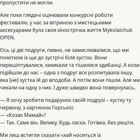
пропустити не могли.
Але поки глядачі оцінювали конкурсні роботи
фестивалю, у нас за вітриною з мистецькими
аксесуарами була своя кінострічка життя Mykolaichuk
OPEN.
Ось ці дві подруги, певно, не замислювалися, що ми
помітили їх ще до зустрічі біля хусток. Вони
перешіптувалися, хихикали та тішилися здибанці. А коли
підійшли до нас – одна з подруг все розпитувала іншу,
яка [не] хустка їй до вподоби. А потім вони пішли. Але ми
чекали на одну з них. І дуже швидко вона повернулась.
— Я хочу зробити подарунок своїй подрузі – хустку ту
червону, з картиною Горської.
— «Козак Мамай»?
— Так. Саме він. Велику, будь ласка. Готівка, без решти.
Ми лиш встигли сказати «хай носиться із