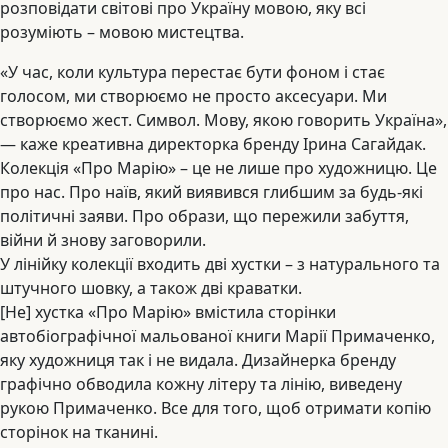
розповідати світові про Україну мовою, яку всі
розуміють – мовою мистецтва.
«У час, коли культура перестає бути фоном і стає
голосом, ми створюємо не просто аксесуари. Ми
створюємо жест. Символ. Мову, якою говорить Україна»,
— каже креативна директорка бренду Ірина Сагайдак.
Колекція «Про Марію» – це не лише про художницю. Це
про нас. Про наїв, який виявився глибшим за будь-які
політичні заяви. Про образи, що пережили забуття,
війни й знову заговорили.
У лінійку колекції входить дві хустки – з натурального та
штучного шовку, а також дві краватки.
[Не] хустка «Про Марію» вмістила сторінки
автобіографічної мальованої книги Марії Примаченко,
яку художниця так і не видала. Дизайнерка бренду
графічно обводила кожну літеру та лінію, виведену
рукою Примаченко. Все для того, щоб отримати копію
сторінок на тканині.