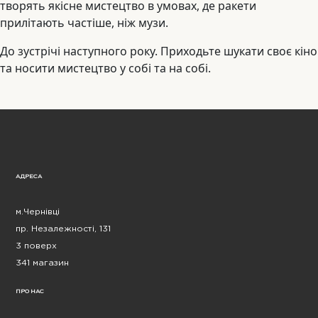
творять якісне мистецтво в умовах, де ракети
прилітають частіше, ніж музи.
До зустрічі наступного року. Приходьте шукати своє кіно
та носити мистецтво у собі та на собі.
АДРЕСА
м.Чернівці
пр. Незалежності, 131
3 поверх
341 магазин
ПРО НАС