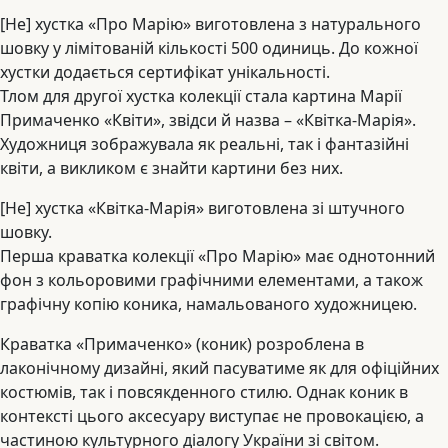
[Не] хустка «Про Марію» виготовлена з натурального
шовку у лімітованій кількості 500 одиниць. До кожної
хустки додається сертифікат унікальності.
Тлом для другої хустка колекції стала картина Марії
Примаченко «Квіти», звідси й назва – «Квітка-Марія».
Художниця зображувала як реальні, так і фантазійні
квіти, а викликом є знайти картини без них.
[Не] хустка «Квітка-Марія» виготовлена зі штучного
шовку.
Перша краватка колекції «Про Марію» має однотонний
фон з кольоровими графічними елементами, а також
графічну копію коника, намальованого художницею.
Краватка «Примаченко» (коник) розроблена в
лаконічному дизайні, який пасуватиме як для офіційних
костюмів, так і повсякденного стилю. Однак коник в
контексті цього аксесуару виступає не провокацією, а
частиною культурного діалогу України зі світом.