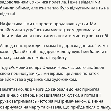
задоволенням», як жінка полетіла. І вже звіддалі ми
бачили обійми, але їхнє тепло було відчутним навіть на
відстані.
На фестивалі ми не просто продавали хустки. Ми
знайомили з українським мистецтвом, допомагали
тішити рідних та наважитись носити мистецтво на собі.
А ще до нас приходила мама і її доросла донька. І мама
каже: «Давай я тобі подарую мальвунку». І ми бачили в
очах двох жінок ніжність і турботу.
Тоді «Рожевий вечір» Олекси Новаківського знайшов
свою поціновувачку. І ми віримо, це лише початок
знайомства з українським художником.
Пам’ятаємо, як з черги до кінозали до нас прибігла
дівчина. Як вперше роздивлялася хустки, а потім в її
руках затрималась «Історія М.Примаченко». Дівчина
озирнулася на чергу та сказала, що прийде після фільму.