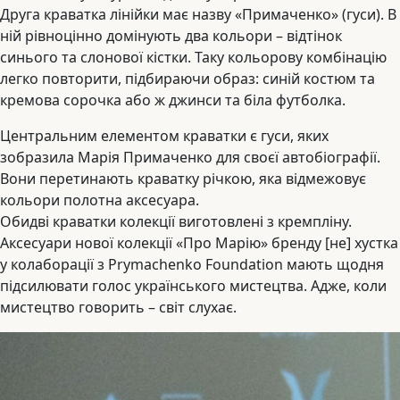
Друга краватка лінійки має назву «Примаченко» (гуси). В
ній рівноцінно домінують два кольори – відтінок
синього та слонової кістки. Таку кольорову комбінацію
легко повторити, підбираючи образ: синій костюм та
кремова сорочка або ж джинси та біла футболка.
Центральним елементом краватки є гуси, яких
зобразила Марія Примаченко для своєї автобіографії.
Вони перетинають краватку річкою, яка відмежовує
кольори полотна аксесуара.
Обидві краватки колекції виготовлені з кремпліну.
Аксесуари нової колекції «Про Марію» бренду [не] хустка
у колаборації з Prymachenko Foundation мають щодня
підсилювати голос українського мистецтва. Адже, коли
мистецтво говорить – світ слухає.