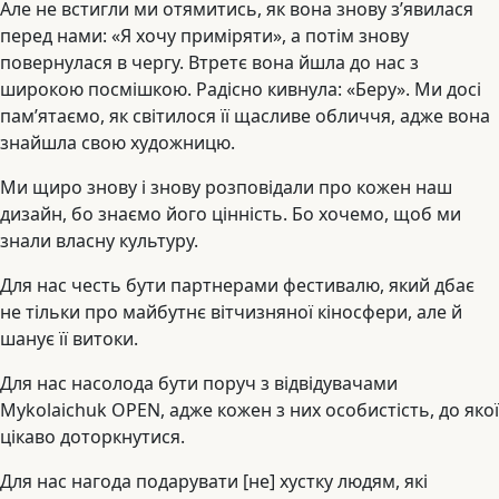
Але не встигли ми отямитись, як вона знову з’явилася
перед нами: «Я хочу приміряти», а потім знову
повернулася в чергу. Втретє вона йшла до нас з
широкою посмішкою. Радісно кивнула: «Беру». Ми досі
пам’ятаємо, як світилося її щасливе обличчя, адже вона
знайшла свою художницю.
Ми щиро знову і знову розповідали про кожен наш
дизайн, бо знаємо його цінність. Бо хочемо, щоб ми
знали власну культуру.
Для нас честь бути партнерами фестивалю, який дбає
не тільки про майбутнє вітчизняної кіносфери, але й
шанує її витоки.
Для нас насолода бути поруч з відвідувачами
Mykolaichuk OPEN, адже кожен з них особистість, до якої
цікаво доторкнутися.
Для нас нагода подарувати [не] хустку людям, які