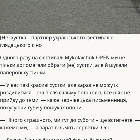
[Не] хустка – партнер українського фестивалю
глядацького кіно
Одного разу на фестивалі Mykolaichuk OPEN ми не
тільки допомагали обрати [не] хустки, але й шукали
паперові хустинки.
— У вас такі красиві хустки, але зараз не можу їх
роздивитися – очі після фільму повні сліз, все ніяк не
прийду до тями, — каже чернівецька письменниця,
покусуючи губи у пошуках опори.
— Нічого страшного, ми тут до суботи – ще встигнете, —
кажемо ми, — а зараз візьміть серветки. Ось.